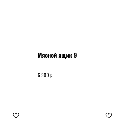
Мясной ящик 9
я композиция
Мясной ящик, корзина или шляпная композиция
р.
6 900