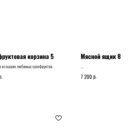
фруктовая корзина 5
Мясной ящик 8
а из ваших любимых сухофруктов.
Мясной ящик, корзина или шляпна
р.
р.
7 200