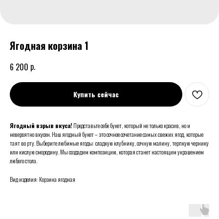
Ягодная корзина 1
р.
6 200
Купить сейчас
Ягодный взрыв вкуса!
Представьте себе букет, который не только красив, но и
невероятно вкусен. Наш ягодный букет – это сочное сочетание самых свежих ягод, которые
таят во рту. Выберите любимые ягоды: сладкую клубнику, сочную малину, терпкую чернику
или кислую смородину. Мы создадим композицию, которая станет настоящим украшением
любого стола.
Вид изделия: Корзина ягодная