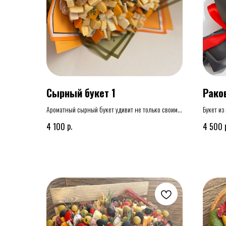
Сырный букет 1
Рако
Ароматный сырный букет удивит не только своим
Букет из
внешним видом но и вкусом! Отличный подарок к
р.
4 100
4 500
любому торжеству который задет настроение и
эффект ВАУ!