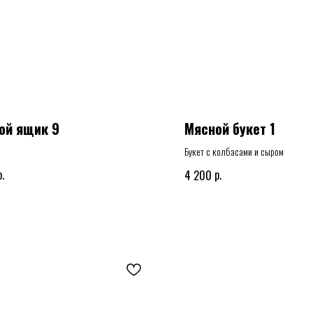
ой ящик 9
Мясной букет 1
Букет с колбасами и сыром
ящик, корзина или шляпная композиция
р.
р.
4 200