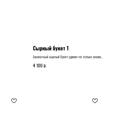
Сырный букет 1
Ароматный сырный букет удивит не только своим
внешним видом но и вкусом! Отличный подарок к
р.
4 100
любому торжеству который задет настроение и
эффект ВАУ!