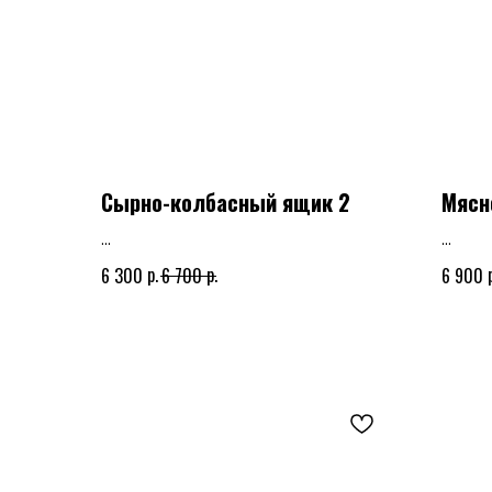
Сырно-колбасный ящик 2
Мясн
Сырно-колбасный ящик, корзина или шляпная
Мясной 
р.
р.
6 300
6 700
6 900
композиция